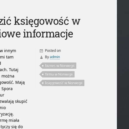
zić księgowość w
iowe informacje
ć w innym
Posted on
ymi tam
By
admin
d
biznes w Norwegii
sach.
Tutaj
firma w Norwegii
e można
gowość. Mają
księgowość w Norwegii
. Spora
iur
zwalają skupić
nio
yzację.
irmę miała
tyczy się do