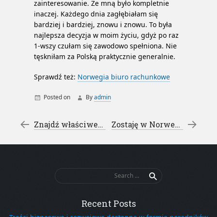
zainteresowanie. Ze mną było kompletnie
inaczej. Każdego dnia zagłębiałam się
bardziej i bardziej, znowu i znowu. To była
najlepsza decyzja w moim życiu, gdyż po raz
1-wszy czułam się zawodowo spełniona. Nie
tęskniłam za Polską praktycznie generalnie.
Sprawdź też:
Norwegia biuro rachunkowe
Posted on
By
admin
Post navigation
←
Znajdź właściwego elektryka z Warszawy
Zostaję w Norwegii – sprawdź dlaczego
Search
for:
Recent Posts