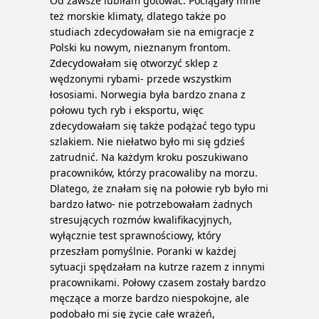
Od zawsze lubiłam gotować. Pociągały mnie
też morskie klimaty, dlatego także po
studiach zdecydowałam sie na emigracje z
Polski ku nowym, nieznanym frontom.
Zdecydowałam się otworzyć sklep z
wędzonymi rybami- przede wszystkim
łososiami. Norwegia była bardzo znana z
połowu tych ryb i eksportu, więc
zdecydowałam się także podążać tego typu
szlakiem. Nie niełatwo było mi się gdzieś
zatrudnić.
Na każdym kroku poszukiwano
pracowników, którzy pracowaliby na morzu.
Dlatego, że znałam się na połowie ryb było mi
bardzo łatwo- nie potrzebowałam żadnych
stresujących rozmów kwalifikacyjnych,
wyłącznie test sprawnościowy, który
przeszłam pomyślnie. Poranki w każdej
sytuacji spędzałam na kutrze razem z innymi
pracownikami. Połowy czasem zostały bardzo
męczące a morze bardzo niespokojne, ale
podobało mi się życie całe wrażeń,