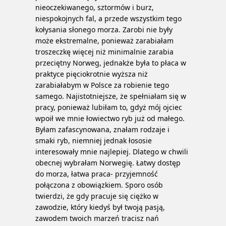
nieoczekiwanego, sztormów i burz,
niespokojnych fal, a przede wszystkim tego
kołysania słonego morza. Zarobi nie były
może ekstremalne, ponieważ zarabiałam
troszeczkę więcej niż minimalnie zarabia
przeciętny Norweg, jednakże była to płaca w
praktyce pięciokrotnie wyższa niż
zarabiałabym w Polsce za robienie tego
samego. Najistotniejsze, że spełniałam się w
pracy, ponieważ lubiłam to, gdyż mój ojciec
wpoił we mnie łowiectwo ryb już od małego.
Byłam zafascynowana, znałam rodzaje i
smaki ryb, niemniej jednak łososie
interesowały mnie najlepiej. Dlatego w chwili
obecnej wybrałam Norwegię. Łatwy dostęp
do morza, łatwa praca- przyjemność
połączona z obowiązkiem. Sporo osób
twierdzi, że gdy pracuje się ciężko w
zawodzie, który kiedyś był twoją pasją,
zawodem twoich marzeń tracisz nań