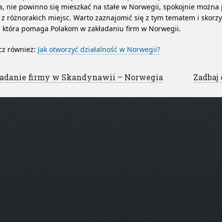
a, nie powinno się mieszkać na stałe w Norwegii, spokojnie można
 z różnorakich miejsc. Warto zaznajomić się z tym tematem i skorzy
, która pomaga Polakom w zakładaniu firm w Norwegii.
cz również:
Jak otworzyć działalność w Norwegii?
st navigation
adanie firmy w Skandynawii – Norwegia