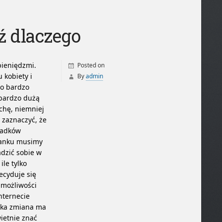
ź dlaczego
pieniędzmi.
Posted on
 kobiety i
By
admin
to bardzo
 bardzo dużą
ochę, niemniej
 zaznaczyć, że
padków
stanku musimy
adzić sobie w
ile tylko
ecyduje się
h możliwości
internecie
taka zmiana ma
wietnie znać