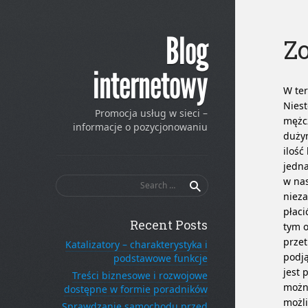
Blog
Zo
internetowy
W ter
Niest
Promocja usług w sieci –
mężcz
informacje o pozycjonowaniu
dużym
ilość
jedna
Search
w nas
for:
nieza
płaci
Recent Posts
tym o
przet
Katalizatory – charakterystyka i
podją
podstawowe funkcje
jest 
Treści biznesowe i rozwojowe
można
dostępne w formie poradników
możli
Sprawdzanie samochodu przed