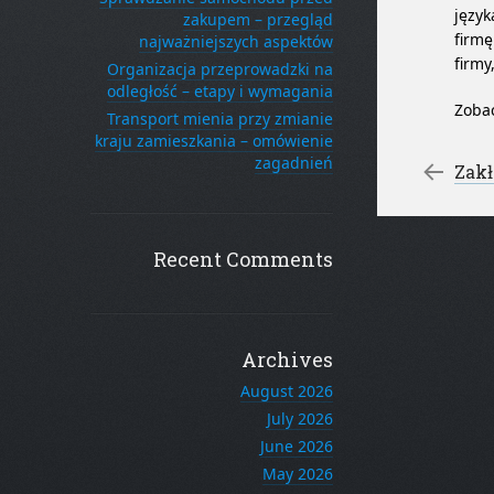
język
zakupem – przegląd
firmę
najważniejszych aspektów
firmy
Organizacja przeprowadzki na
odległość – etapy i wymagania
Zoba
Transport mienia przy zmianie
kraju zamieszkania – omówienie
Po
zagadnień
←
Zakł
Recent Comments
Archives
August 2026
July 2026
June 2026
May 2026