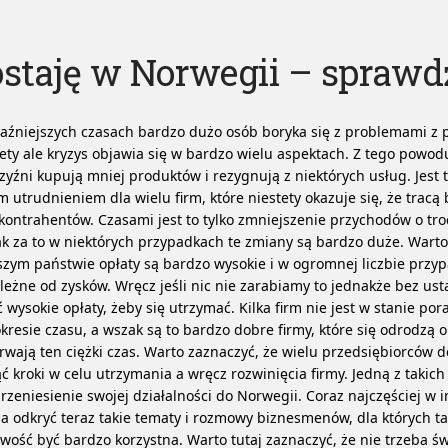
staję w Norwegii – sprawd
aźniejszych czasach bardzo dużo osób boryka się z problemami z 
ety ale kryzys objawia się w bardzo wielu aspektach. Z tego powodu
yźni kupują mniej produktów i rezygnują z niektórych usług. Jest 
 utrudnieniem dla wielu firm, które niestety okazuje się, że tracą
 kontrahentów. Czasami jest to tylko zmniejszenie przychodów o tr
k za to w niektórych przypadkach te zmiany są bardzo duże. Warto
zym państwie opłaty są bardzo wysokie i w ogromnej liczbie przy
leżne od zysków.
Wręcz jeśli nic nie zarabiamy to jednakże bez u
ć wysokie opłaty, żeby się utrzymać. Kilka firm nie jest w stanie por
kresie czasu, a wszak są to bardzo dobre firmy, które się odrodzą o 
rwają ten ciężki czas. Warto zaznaczyć, że wielu przedsiębiorców d
ć kroki w celu utrzymania a wręcz rozwinięcia firmy. Jedną z takic
przeniesienie swojej działalności do Norwegii. Coraz najczęściej w 
 odkryć teraz takie tematy i rozmowy biznesmenów, dla których 
wość być bardzo korzystna. Warto tutaj zaznaczyć, że nie trzeba ś